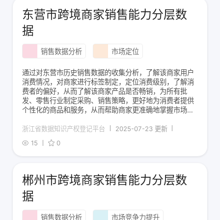
东营市跨境商家销售能力分层数
据
销售数据分析
市场定位
通过对东营市历史销售数据的收集分析，了解该商家用户
消费情况，对商家进行标签制定，定位消费级别，了解消
费者的偏好，从而了解该商家产品是否畅销，为所有批
发、零售行业制定采购、销售策略，更好地为消费者提供
个性化的商品和服务，从而帮助商家更准确地掌握市场动
态，提升消费者满意度和竞争力。1、数据收集：从数据库
中根据商家消费能力梳理数据，筛选出商家ID、所在省
浙江省数据知识产权登记平台
2025-07-23 更新
市、商品类型、销售区域、统计期间（年月）销售金额（
15
0
郴州市跨境商家销售能力分层数
据
销售数据分析
市场竞争力提升