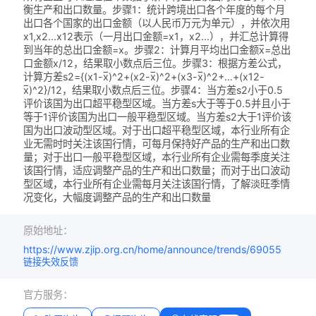
衡生产和出口数量。步骤1：统计跨境出口各个年度的每个月
出口各个国家的出口金额（以人民币万元为单元），并依次用
x1,x2...x12表示（一月出口金额=x1，x2...），并汇总计算得
到当年的总出口金额=x。步骤2：计算月平均出口金额x̅=总出
口金额x/12，结果取小数点后三位。步骤3：根据方差公式，
计算方差s2={(x1-x̅)^2+(x2-x̅)^2+(x3-x̅)^2+…+(x12-
x̅)^2}/12，结果取小数点后三位。步骤4：当方差s2小于0.5
评价该国为出口超平稳型区域。当方差s大于等于0.5并且小于
等于1评价该国为出口一般平稳型区域。当方差s2大于1评价该
国为出口波动型区域。对于出口超平稳型区域，本行业所有企
业无需时时关注该国行情，可每月保持好产品的生产和出口数
量；对于出口一般平稳型区域，本行业所有企业需每季度关注
该国行情，适应调整产品的生产和出口数量；而对于出口波动
型区域，本行业所有企业需每月关注该国行情，了解淡旺季情
况变化，大幅度调整产品的生产和出口数量
原始地址：
https://www.zjip.org.cn/home/announce/trends/69055
链接失效反馈
官方服务：