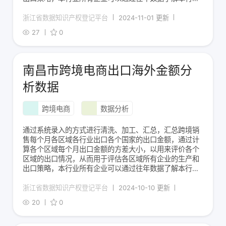
在该国的淡旺季，以平衡生产和出口数量。步骤1：统计跨
境出口各个年度的每个月出口各个国家的出口金额（以美
浙江省数据知识产权登记平台
2024-11-01 更新
元/万元为单元），并依次用x1,x2...x12
27
0
南昌市跨境电商出口海外金额分
析数据
跨境电商
数据分析
通过系统录入的方式进行清洗、加工、汇总，汇总跨境销
售每个月各区域各行业出口各个国家的出口金额，通过计
算各个区域每个月出口金额的方差大小，以用来评价各个
区域的出口情况，从而用于评估各区域所有企业的生产和
出口策略，本行业所有企业可以通过往年数据了解本行业
在该国的淡旺季，以平衡生产和出口数量。步骤1：统计跨
境出口各个年度的每个月出口各个国家的出口金额（以人
浙江省数据知识产权登记平台
2024-10-10 更新
民币万元为单元），并依次用x1,x2...x12
20
0