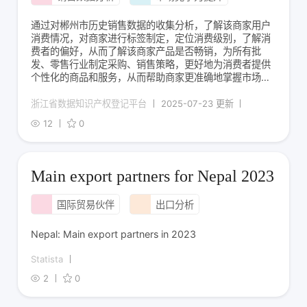
通过对郴州市历史销售数据的收集分析，了解该商家用户
消费情况，对商家进行标签制定，定位消费级别，了解消
费者的偏好，从而了解该商家产品是否畅销，为所有批
发、零售行业制定采购、销售策略，更好地为消费者提供
个性化的商品和服务，从而帮助商家更准确地掌握市场动
态，提升消费者满意度和竞争力。1、数据收集：从数据库
中根据商家消费能力梳理数据，筛选出商家ID、所在省
浙江省数据知识产权登记平台
2025-07-23 更新
市、商品类型、销售区域、统计期间（年月）销售金额（
12
0
Main export partners for Nepal 2023
国际贸易伙伴
出口分析
Nepal: Main export partners in 2023
Statista
2
0