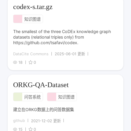
codex-s.tar.gz
知识图谱
The smallest of the three CoDEx knowledge graph
datasets (relational triples only) from
https://github.com/tsafavi/codex.
DataCite Commons
2025-06-01 更新
18
0
ORKG-QA-Dataset
问答系统
知识图谱
建立在ORKG数据上的问答数据集
github
2021-12-02 更新
15
0