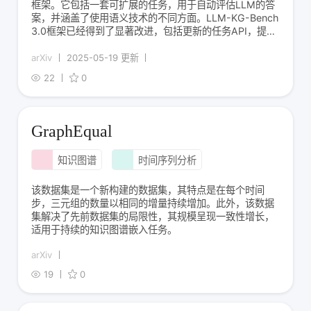
框架。它包括一套可扩展的任务，用于自动评估LLM的答
案，并涵盖了使用语义技术的不同方面。LLM-KG-Bench
3.0框架已经得到了显著改进，包括更新的任务API，提供
更大的灵活性来处理评估任务，修订的任务，以及通过
vllm库扩展了对各种开放模型的支持。使用超过30个当代
arXiv
2025-05-19 更新
开放和专有LL
22
0
GraphEqual
知识图谱
时间序列分析
该数据集是一个新构建的数据集，其特点是在每个时间
步，三元组的数量以相同的增量持续增加。此外，该数据
集解决了先前数据集的局限性，其规模呈现一致性增长，
适用于持续的知识图谱嵌入任务。
arXiv
19
0