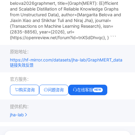
belova2026graphmert, title={Graph{MERT}: {E}fficient
and Scalable Distillation of Reliable Knowledge Graphs
from Unstructured Data}, author={Margarita Belova and
Jiaxin Xiao and Shikhar Tuli and Niraj Jha}, journal=
{Transactions on Machine Learning Research}, issn=
{2835-8856}, year={2026}, url=
{https://openreview.net/forum?id=tnXSdDhvqc}, } ```
原始地址：
https://hf-mirror.com/datasets/jha-lab/GraphMERT_data
链接失效反馈
官方服务：
购买咨询
问题咨询
在线客服
NEW
提供机构：
jha-lab