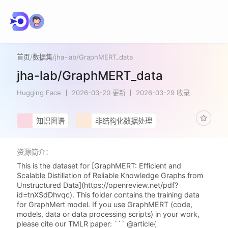
首页
/
数据集
/
jha-lab/GraphMERT_data
jha-lab/GraphMERT_data
Hugging Face
2026-03-20 更新
2026-03-29 收录
知识图谱
非结构化数据处理
资源简介：
This is the dataset for [GraphMERT: Efficient and
Scalable Distillation of Reliable Knowledge Graphs from
Unstructured Data](https://openreview.net/pdf?
id=tnXSdDhvqc). This folder contains the training data
for GraphMert model. If you use GraphMERT (code,
models, data or data processing scripts) in your work,
please cite our TMLR paper: ``` @article{