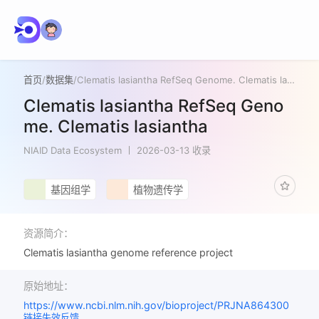
首页
/
数据集
/
Clematis lasiantha RefSeq Genome. Clematis lasiantha
Clematis lasiantha RefSeq Geno
me. Clematis lasiantha
NIAID Data Ecosystem
2026-03-13 收录
基因组学
植物遗传学
资源简介：
Clematis lasiantha genome reference project
原始地址：
https://www.ncbi.nlm.nih.gov/bioproject/PRJNA864300
链接失效反馈