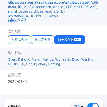
https://springernature.figshare.com/articles/dataset/Addi
tional_file_2_of_A_feedback_loop_of_PPP_and_PI3K_AKT_
signal_pathway_drives_regorafenib-
resistance_in_HCC/26655628/1
链接失效反馈
官方服务：
购买咨询
问题咨询
在线客服
NEW
提供机构：
Chen, Dahong; Yang, Huihua; Wu, Yafei; Diao, Wenjing;
Li, Qin; Liu, Gaolin; Zhou, Heming
创建时间：
2024-08-14
0条讨论
默认