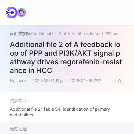
首页
/
数据集
/
Additional file 2 of A feedback loop of PPP and PI3K/AKT signal pathway drives regorafenib-resistance in HCC
Additional file 2 of A feedback lo
op of PPP and PI3K/AKT signal p
athway drives regorafenib-resist
ance in HCC
Figshare
2024-08-14 更新
2026-04-08 收录
资源简介：
Additional file 2: Table S4. Identification of primary
metabolites.
原始地址：