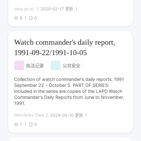
data.go.kr
2020-02-17 更新
8
0
Watch commander's daily report,
1991-09-22/1991-10-05
执法记录
公共安全
Collection of watch commander's daily reports, 1991
September 22 - October 5. PART OF SERIES:
Included in the series are copies of the LAPD Watch
Commander's Daily Reports from June to November,
1991.
Mendeley Data
2024-05-10 更新
7
0