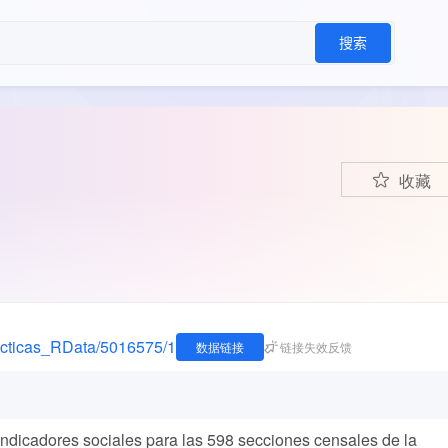
搜索
收藏
practicas_RData/5016575/1
数据链接
链接失效反馈
ndicadores sociales para las 598 secciones censales de la