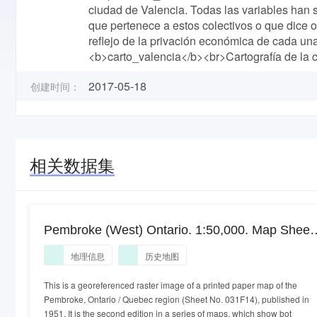
ciudad de Valencia. Todas las variables han 
que pertenece a estos colectivos o que dice 
reflejo de la privación económica de cada un
<b>carto_valencia</b><br>Cartografía de la 
2017-05-18
创建时间：
相关数据集
Pembroke (West) Ontario. 1:50,000. Map Sheet
031F14, ed. 2, 1951
地理信息
历史地图
This is a georeferenced raster image of a printed paper map of the
Pembroke, Ontario / Quebec region (Sheet No. 031F14), published in
1951. It is the second edition in a series of maps, which show bot