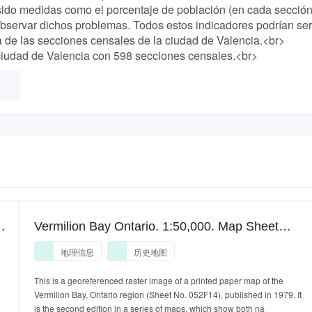
sido medidas como el porcentaje de población (en cada sección
observar dichos problemas. Todos estos indicadores podrían ser
a de las secciones censales de la ciudad de Valencia.<br>
ciudad de Valencia con 598 secciones censales.<br>
Vermilion Bay Ontario. 1:50,000. Map Sheet
052F14, ed. 2, 1979
地理信息
历史地图
This is a georeferenced raster image of a printed paper map of the
Vermilion Bay, Ontario region (Sheet No. 052F14), published in 1979. It
is the second edition in a series of maps, which show both na