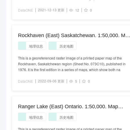
2021-12-13 更新
DataONE
12
0
Rockhaven (East) Saskatchewan. 1:50,000. Ma
Sheet 073C10, ed. 1, 1976
地理信息
历史地图
This is a georeferenced raster image of a printed paper map of the
Rockhaven, Saskatchewan region (Sheet No. 073C10), published in
1976. It is the first edition in a series of maps, which show both na
2022-09-06 更新
DataONE
5
0
Ranger Lake (East) Ontario. 1:50,000. Map
Sheet 041J13, ed. 1, 1957
地理信息
历史地图
This is a georeferenced raster image of a printed paper map of the