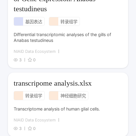
testudineus
基因表达
转录组学
Differential transcriptomic analyses of the gills of
Anabas testudineus
NIAID Data Ecosystem
3
0
transcripome analysis.xlsx
转录组学
神经细胞研究
Transcriptome analysis of human glial cells.
NIAID Data Ecosystem
3
0