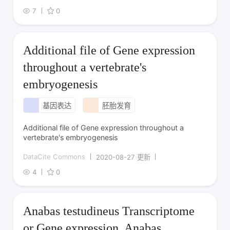
7
0
Additional file of Gene expression
throughout a vertebrate's
embryogenesis
基因表达
胚胎发育
Additional file of Gene expression throughout a
vertebrate's embryogenesis
DataCite Commons
2020-08-27 更新
4
0
Anabas testudineus Transcriptome
or Gene expression. Anabas