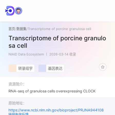
首页
/
数据集
/
Transcriptome of porcine granulosa cell
Transcriptome of porcine granulo
sa cell
NIAID Data Ecosystem
2026-03-14 收录
转录组学
基因表达
资源简介：
RNA-seq of granulosa cells overexpressing CLOCK
原始地址：
https://www.ncbi.nlm.nih.gov/bioproject/PRJNA944108
链接失效反馈