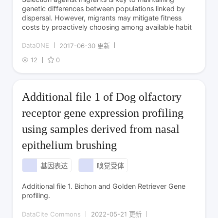
genetic differences between populations linked by
dispersal. However, migrants may mitigate fitness
costs by proactively choosing among available habit
DataONE
2017-06-30 更新
12
0
Additional file 1 of Dog olfactory
receptor gene expression profiling
using samples derived from nasal
epithelium brushing
基因表达
嗅觉受体
Additional file 1. Bichon and Golden Retriever Gene
profiling.
DataCite Commons
2022-05-21 更新