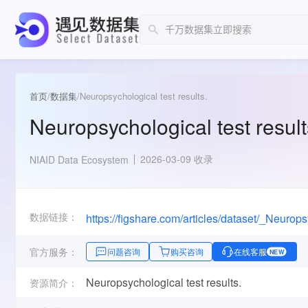
首页
/
数据集
/
Neuropsychological test results.
Neuropsychological test result
2026-03-09 收录
NIAID Data Ecosystem
数据链接：
https://figshare.com/articles/dataset/_Neuro
官方服务：
问题咨询
购买咨询
在线客服
NEW
Neuropsychological test results.
资源简介：