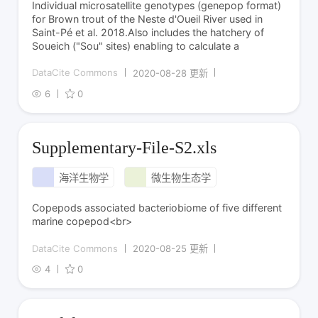
Individual microsatellite genotypes (genepop format)
for Brown trout of the Neste d'Oueil River used in
Saint-Pé et al. 2018.Also includes the hatchery of
Soueich ("Sou" sites) enabling to calculate a
DataCite Commons
2020-08-28 更新
6
0
Supplementary-File-S2.xls
海洋生物学
微生物生态学
Copepods associated bacteriobiome of five different
marine copepod<br>
DataCite Commons
2020-08-25 更新
4
0