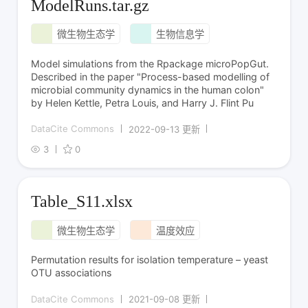
ModelRuns.tar.gz
微生物生态学
生物信息学
Model simulations from the Rpackage microPopGut.
Described in the paper "Process-based modelling of
microbial community dynamics in the human colon"
by Helen Kettle, Petra Louis, and Harry J. Flint Pu
DataCite Commons
2022-09-13 更新
3
0
Table_S11.xlsx
微生物生态学
温度效应
Permutation results for isolation temperature – yeast
OTU associations
DataCite Commons
2021-09-08 更新