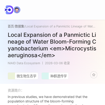
首页
/
数据集
/
Local Expansion of a Panmictic Lineage of Water Bloom-Forming Cyanobacterium <em>Microcystis aeruginosa</em>
Local Expansion of a Panmictic Li
neage of Water Bloom-Forming C
yanobacterium <em>Microcystis
aeruginosa</em>
NIAID Data Ecosystem
2026-03-06 收录
微生物生态学
种群遗传学
资源简介：
In previous studies, we have demonstrated that the
population structure of the bloom-forming