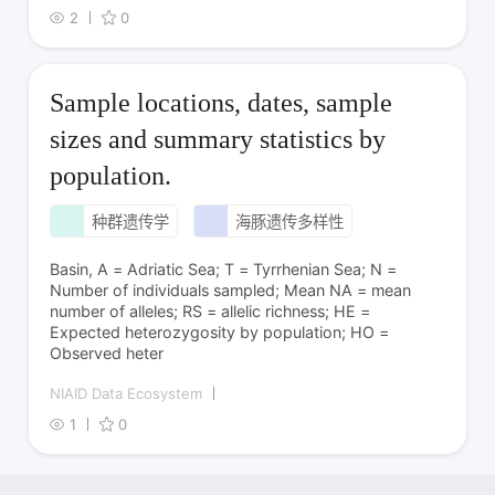
2
0
Sample locations, dates, sample
sizes and summary statistics by
population.
种群遗传学
海豚遗传多样性
Basin, A = Adriatic Sea; T = Tyrrhenian Sea; N =
Number of individuals sampled; Mean NA = mean
number of alleles; RS = allelic richness; HE =
Expected heterozygosity by population; HO =
Observed heter
NIAID Data Ecosystem
1
0