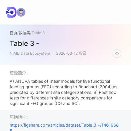
首页
/
数据集
/
Table 3 -
Table 3 -
NIAID Data Ecosystem
2026-03-12 收录
资源简介：
A) ANOVA tables of linear models for five functional
feeding groups (FFG) according to Bouchard (2004) as
predicted by different site categorizations. B) Post hoc
tests for differences in site category comparisons for
significant FFG groups (CG and SC).
原始地址：
https://figshare.com/articles/dataset/Table_3_-/1461968
8