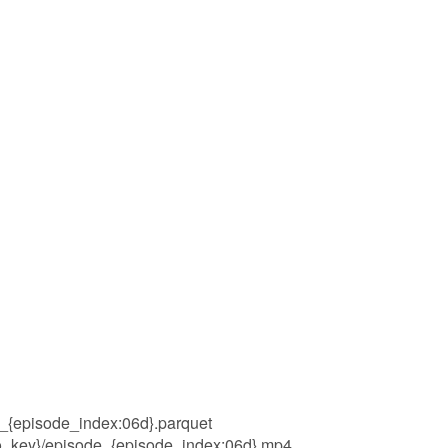
_{episode_index:06d}.parquet
o_key}/episode_{episode_index:06d}.mp4