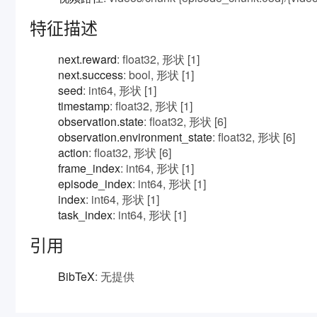
特征描述
next.reward
: float32, 形状 [1]
next.success
: bool, 形状 [1]
seed
: int64, 形状 [1]
timestamp
: float32, 形状 [1]
observation.state
: float32, 形状 [6]
observation.environment_state
: float32, 形状 [6]
action
: float32, 形状 [6]
frame_index
: int64, 形状 [1]
episode_index
: int64, 形状 [1]
index
: int64, 形状 [1]
task_index
: int64, 形状 [1]
引用
BibTeX
: 无提供