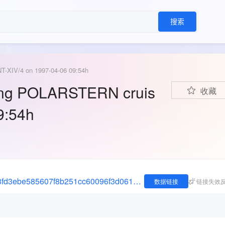
搜索
-XIV/4 on 1997-04-06 09:54h
ing POLARSTERN cruis
收藏
9:54h
https://search.dataone.org/view/sha256:06b78fd3ebe585607f8b251cc60096f3d061cdd96194dc4c7be599ae826152d0
数据链接
链接失效