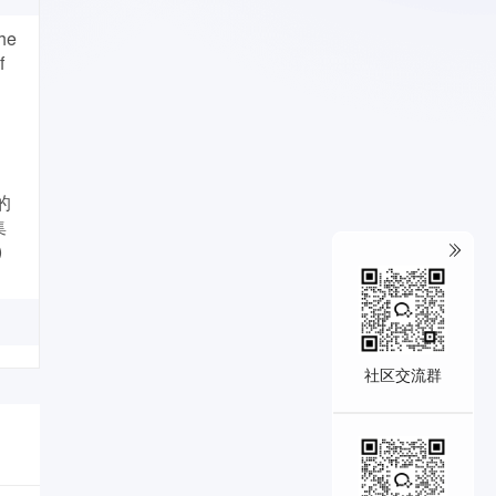
the
f
的
集
)
社区交流群