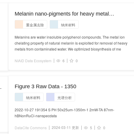
Melanin nano-pigments for heavy metal
remediation from water
重金属去除
纳米材料
Melanins are water insoluble polyphenol compounds. The metal ion
chelating property of natural melanin is exploited for removal of heavy
metals from contaminated water. We optimized biosynthesis of me
NIAID Data Ecosystem
6
0
Figure 3 Raw Data - 1350
纳米材料
光谱分析
2022-10-27 191354 S PH 50x25um-1350m-1 2mW-TA 87nm-
hBNonRuCl-nanspecdata
2024-03-11 更新
DataCite Commons
5
0