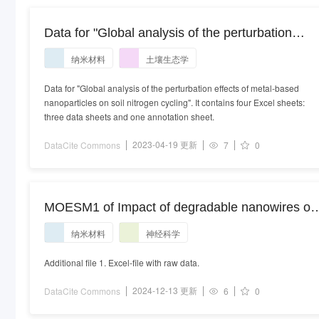
Data for "Global analysis of the perturbation
effects of metal-based nanoparticles on soil
纳米材料
土壤生态学
nitrogen cycling"
Data for "Global analysis of the perturbation effects of metal-based
nanoparticles on soil nitrogen cycling". It contains four Excel sheets:
three data sheets and one annotation sheet.
2023-04-19 更新
DataCite Commons
7
0
MOESM1 of Impact of degradable nanowires on
long-term brain tissue responses
纳米材料
神经科学
Additional file 1. Excel-file with raw data.
2024-12-13 更新
DataCite Commons
6
0