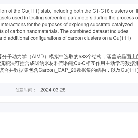
ion of the Cu(111) slab, including both the C1-C18 clusters on 
asets used in testing screening parameters during the process o
interactions for the purposes of exploring substrate-catalyzed
sis of carbon nanomaterials. The combined dataset includes
d additional configurations of carbon clusters on a Cu(111)
头算分子动力学（AIMD）模拟中选取的588个结构，涵盖该晶面上
化沉积法可控合成碳纳米材料而构建Cu-C相互作用主动学习数据
数据集包含Carbon_GAP_20数据集的结构，以及Cu(111
2024-03-28
创建时间：