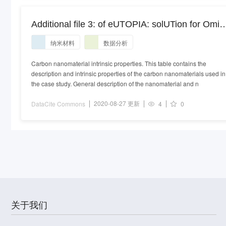
Additional file 3: of eUTOPIA: solUTion for Omic
data PreprocessIng and Analysis
纳米材料
数据分析
Carbon nanomaterial intrinsic properties. This table contains the
description and intrinsic properties of the carbon nanomaterials used in
the case study. General description of the nanomaterial and n
2020-08-27 更新
DataCite Commons
4
0
关于我们