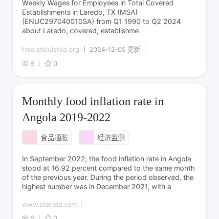
Weekly Wages for Employees in Total Covered
Establishments in Laredo, TX (MSA)
(ENUC297040010SA) from Q1 1990 to Q2 2024
about Laredo, covered, establishme
fred.stlouisfed.org
2024-12-05 更新
5
0
Monthly food inflation rate in
Angola 2019-2022
食品通胀
经济监测
In September 2022, the food inflation rate in Angola
stood at 16.92 percent compared to the same month
of the previous year. During the period observed, the
highest number was in December 2021, with a
www.statista.com
5
0