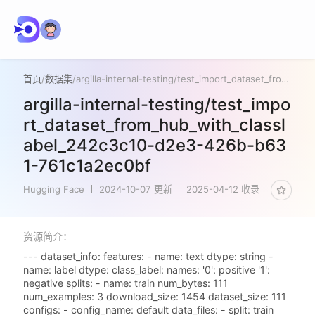
首页
/
数据集
/
argilla-internal-testing/test_import_dataset_from_hub_with_classlabel_242c3c10-d2e3-426b-b631-761c1a2ec0bf
argilla-internal-testing/test_impo
rt_dataset_from_hub_with_classl
abel_242c3c10-d2e3-426b-b63
1-761c1a2ec0bf
Hugging Face
2024-10-07 更新
2025-04-12 收录
资源简介：
--- dataset_info: features: - name: text dtype: string -
name: label dtype: class_label: names: '0': positive '1':
negative splits: - name: train num_bytes: 111
num_examples: 3 download_size: 1454 dataset_size: 111
configs: - config_name: default data_files: - split: train