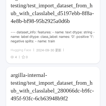
testing/test_import_dataset_from_h
ub_with_classlabel_d5197ebb-8f8a-
4e8b-bf98-95b2925a0d6b
--- dataset_info: features: - name: text dtype: string -
name: label dtype: class_label: names: '0': positive '1':
negative splits: - name: train
Hugging Face
2024-09-30 更新
4
0
argilla-internal-
testing/test_import_dataset_from_h
ub_with_classlabel_280066dc-b9fc-
495f-93fc-6cb63948b9f2