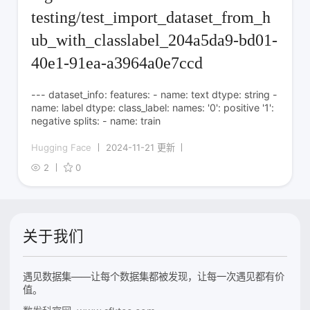
testing/test_import_dataset_from_h
ub_with_classlabel_204a5da9-bd01-
40e1-91ea-a3964a0e7ccd
--- dataset_info: features: - name: text dtype: string -
name: label dtype: class_label: names: '0': positive '1':
negative splits: - name: train
Hugging Face
2024-11-21 更新
2
0
关于我们
遇见数据集——让每个数据集都被发现，让每一次遇见都有价
值。