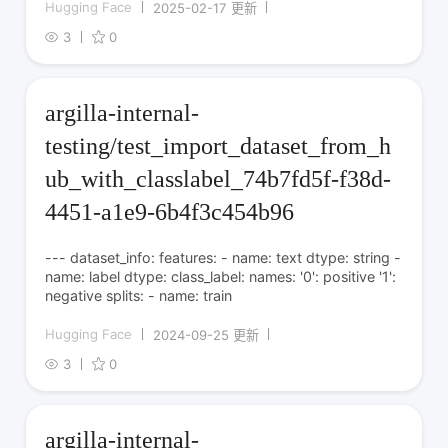
Hugging Face
2025-02-17 更新
3
0
argilla-internal-
testing/test_import_dataset_from_h
ub_with_classlabel_74b7fd5f-f38d-
4451-a1e9-6b4f3c454b96
--- dataset_info: features: - name: text dtype: string -
name: label dtype: class_label: names: '0': positive '1':
negative splits: - name: train
Hugging Face
2024-09-25 更新
3
0
argilla-internal-