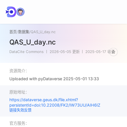
首页
/
数据集
/
QAS_U_day.nc
QAS_U_day.nc
DataCite Commons
2026-05-05 更新
2025-05-17 收录
资源简介：
Uploaded with pyDataverse 2025-05-01 13:33
原始地址：
https://dataverse.geus.dk/file.xhtml?
persistentId=doi:10.22008/FK2/IW73UU/AIH6IZ
链接失效反馈
官方服务：