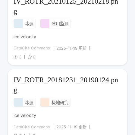
IV_ROTR_20210125_20210218.pn
g
冰速
冰川监测
ice velocity
DataCite Commons
2025-11-19 更新
3
0
IV_ROTR_20181231_20190124.pn
g
冰速
极地研究
ice velocity
DataCite Commons
2025-11-19 更新