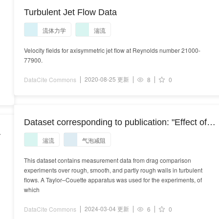
Turbulent Jet Flow Data
流体力学
湍流
Velocity fields for axisymmetric jet flow at Reynolds number 21000-
77900.
2020-08-25 更新
DataCite Commons
8
0
Dataset corresponding to publication: "Effect of
-
axially varying sandpaper roughness on bubbly
湍流
气泡减阻
drag reduction in Taylor–Couette turbulence "
This dataset contains measurement data from drag comparison
experiments over rough, smooth, and partly rough walls in turbulent
flows. A Taylor–Couette apparatus was used for the experiments, of
which
2024-03-04 更新
DataCite Commons
6
0