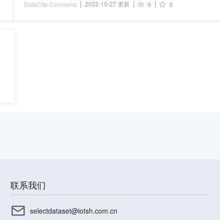
2022-10-27 更新
DataCite Commons
6
0
联系我们
selectdataset@iotsh.com.cn