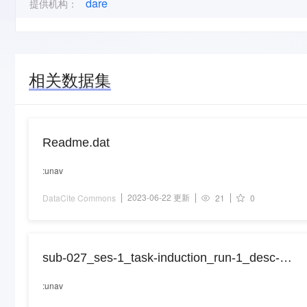
dare
提供机构：
相关数据集
Readme.dat
:unav
2023-06-22 更新
DataCite Commons
21
0
sub-027_ses-1_task-induction_run-1_desc-
epochs_meg.json
:unav