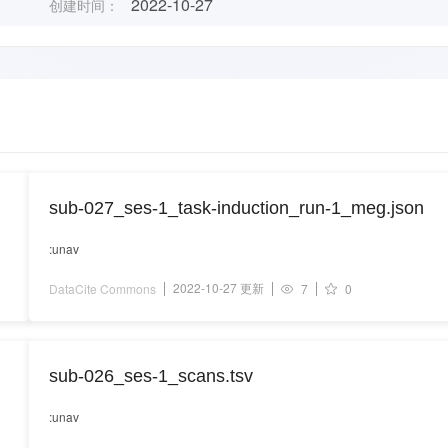
2022-10-27
创建时间：
sub-027_ses-1_task-induction_run-1_meg.json
:unav
2022-10-27 更新
DataCite Commons
7
0
sub-026_ses-1_scans.tsv
:unav