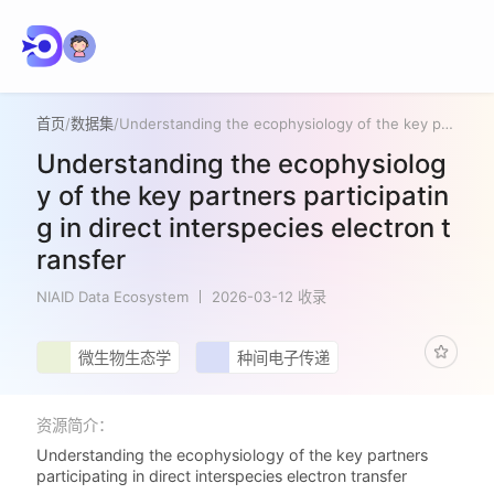
首页
/
数据集
/
Understanding the ecophysiology of the key partners participating in direct interspecies electron transfer
Understanding the ecophysiolog
y of the key partners participatin
g in direct interspecies electron t
ransfer
NIAID Data Ecosystem
2026-03-12 收录
微生物生态学
种间电子传递
资源简介：
Understanding the ecophysiology of the key partners
participating in direct interspecies electron transfer