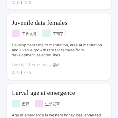
9
0
Juvenile data females
生长发育
生物学
Development time to maturation, area at maturation
and juvenile growth rate for females from
development-selected lines.
DataONE
2017-02-09 更新
8
0
Larval age at emergence
蜜蜂
生长发育
Age at emergence in western honey bee larvae fed