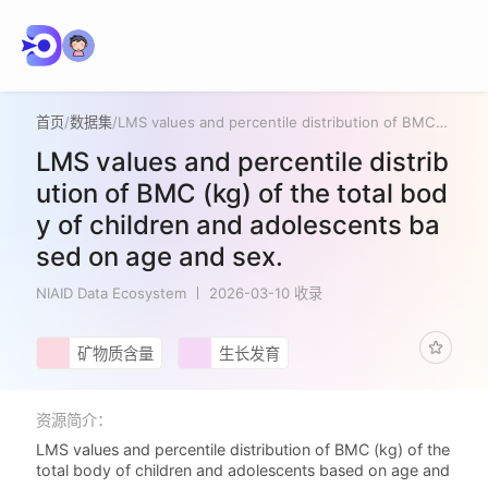
首页
/
数据集
/
LMS values and percentile distribution of BMC (kg) of the total body of children and adolescents based on age and sex.
LMS values and percentile distrib
ution of BMC (kg) of the total bod
y of children and adolescents ba
sed on age and sex.
NIAID Data Ecosystem
2026-03-10 收录
矿物质含量
生长发育
资源简介：
LMS values and percentile distribution of BMC (kg) of the
total body of children and adolescents based on age and