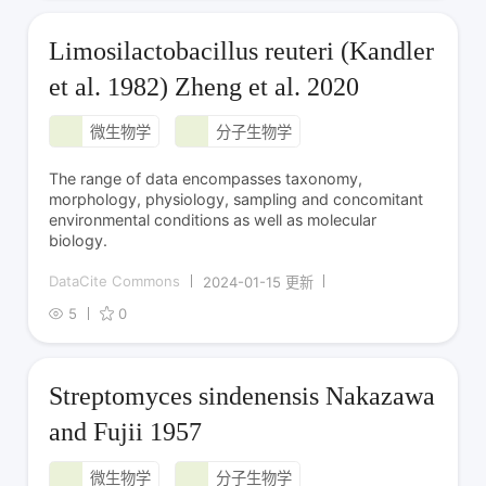
Limosilactobacillus reuteri (Kandler
et al. 1982) Zheng et al. 2020
微生物学
分子生物学
The range of data encompasses taxonomy,
morphology, physiology, sampling and concomitant
environmental conditions as well as molecular
biology.
DataCite Commons
2024-01-15 更新
5
0
Streptomyces sindenensis Nakazawa
and Fujii 1957
微生物学
分子生物学