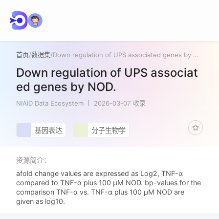
首页
/
数据集
/
Down regulation of UPS associated genes by NOD.
Down regulation of UPS associat
ed genes by NOD.
NIAID Data Ecosystem
2026-03-07 收录
基因表达
分子生物学
资源简介：
afold change values are expressed as Log2, TNF-α
compared to TNF-α plus 100 µM NOD. bp-values for the
comparison TNF-α vs. TNF-α plus 100 µM NOD are
given as log10.