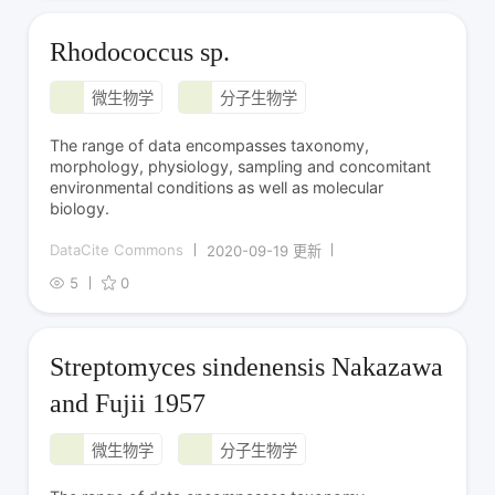
Rhodococcus sp.
微生物学
分子生物学
The range of data encompasses taxonomy,
morphology, physiology, sampling and concomitant
environmental conditions as well as molecular
biology.
DataCite Commons
2020-09-19 更新
5
0
Streptomyces sindenensis Nakazawa
and Fujii 1957
微生物学
分子生物学