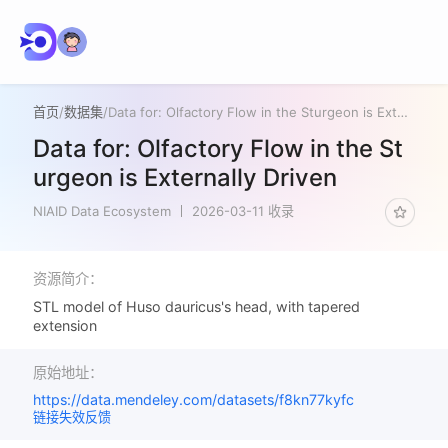
首页
/
数据集
/
Data for: Olfactory Flow in the Sturgeon is Externally Driven
Data for: Olfactory Flow in the St
urgeon is Externally Driven
NIAID Data Ecosystem
2026-03-11 收录
资源简介：
STL model of Huso dauricus's head, with tapered
extension
原始地址：
https://data.mendeley.com/datasets/f8kn77kyfc
链接失效反馈