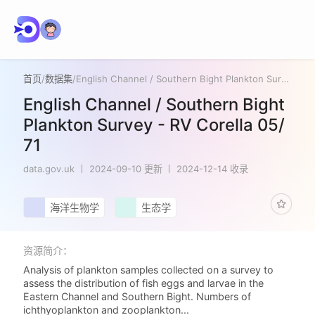
首页
/
数据集
/
English Channel / Southern Bight Plankton Survey - RV Corella 05/71
English Channel / Southern Bight
Plankton Survey - RV Corella 05/
71
data.gov.uk
2024-09-10 更新
2024-12-14 收录
海洋生物学
生态学
资源简介：
Analysis of plankton samples collected on a survey to
assess the distribution of fish eggs and larvae in the
Eastern Channel and Southern Bight. Numbers of
ichthyoplankton and zooplankton...