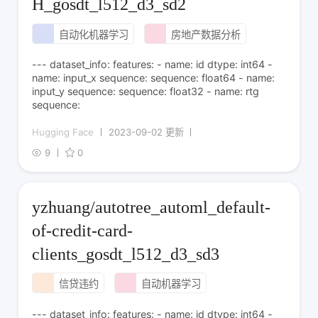
H_gosdt_l512_d3_sd2
自动化机器学习
房地产数据分析
--- dataset_info: features: - name: id dtype: int64 -
name: input_x sequence: sequence: float64 - name:
input_y sequence: sequence: float32 - name: rtg
sequence:
Hugging Face
2023-09-02 更新
9
0
yzhuang/autotree_automl_default-
of-credit-card-
clients_gosdt_l512_d3_sd3
信贷违约
自动机器学习
--- dataset_info: features: - name: id dtype: int64 -