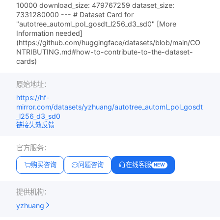
10000 download_size: 479767259 dataset_size:
7331280000 --- # Dataset Card for
"autotree_automl_pol_gosdt_l256_d3_sd0" [More
Information needed]
(https://github.com/huggingface/datasets/blob/main/CO
NTRIBUTING.md#how-to-contribute-to-the-dataset-
cards)
原始地址：
https://hf-
mirror.com/datasets/yzhuang/autotree_automl_pol_gosdt
_l256_d3_sd0
链接失效反馈
官方服务：
购买咨询
问题咨询
在线客服
NEW
提供机构：
yzhuang