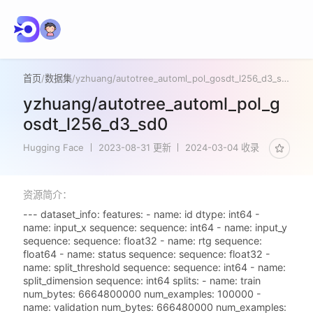
首页
/
数据集
/
yzhuang/autotree_automl_pol_gosdt_l256_d3_sd0
yzhuang/autotree_automl_pol_g
osdt_l256_d3_sd0
Hugging Face
2023-08-31 更新
2024-03-04 收录
资源简介：
--- dataset_info: features: - name: id dtype: int64 -
name: input_x sequence: sequence: int64 - name: input_y
sequence: sequence: float32 - name: rtg sequence:
float64 - name: status sequence: sequence: float32 -
name: split_threshold sequence: sequence: int64 - name:
split_dimension sequence: int64 splits: - name: train
num_bytes: 6664800000 num_examples: 100000 -
name: validation num_bytes: 666480000 num_examples: