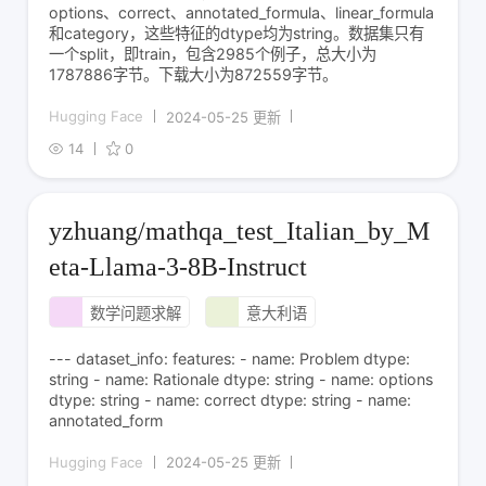
options、correct、annotated_formula、linear_formula
和category，这些特征的dtype均为string。数据集只有
一个split，即train，包含2985个例子，总大小为
1787886字节。下载大小为872559字节。
Hugging Face
2024-05-25 更新
14
0
yzhuang/mathqa_test_Italian_by_M
eta-Llama-3-8B-Instruct
数学问题求解
意大利语
--- dataset_info: features: - name: Problem dtype:
string - name: Rationale dtype: string - name: options
dtype: string - name: correct dtype: string - name:
annotated_form
Hugging Face
2024-05-25 更新