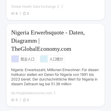
Global Health Data Exchange ()
6
0
Nigeria Erwerbsquote - Daten,
Diagramm |
TheGlobalEconomy.com
就业人口
人口统计
Nigeria: Erwerbszahl, Millionen Einwohner: Für diesen
Indikator stellen wir Daten für Nigeria von 1991 bis
2023 bereit. Der durchschnittliche Wert für Nigeria in
diesem Zeitraum lag bei 51.38 million
de.theglobaleconomy.com
5
0