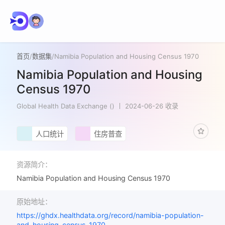
首页
/
数据集
/
Namibia Population and Housing Census 1970
Namibia Population and Housing
Census 1970
Global Health Data Exchange ()
2024-06-26 收录
人口统计
住房普查
资源简介：
Namibia Population and Housing Census 1970
原始地址：
https://ghdx.healthdata.org/record/namibia-population-
and-housing-census-1970