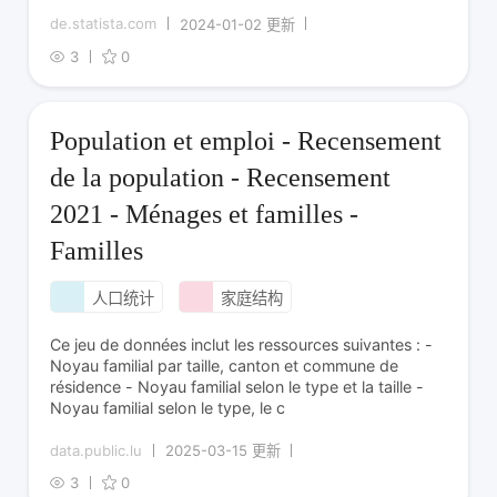
de.statista.com
2024-01-02 更新
3
0
Population et emploi - Recensement
de la population - Recensement
2021 - Ménages et familles -
Familles
人口统计
家庭结构
Ce jeu de données inclut les ressources suivantes : -
Noyau familial par taille, canton et commune de
résidence - Noyau familial selon le type et la taille -
Noyau familial selon le type, le c
data.public.lu
2025-03-15 更新
3
0