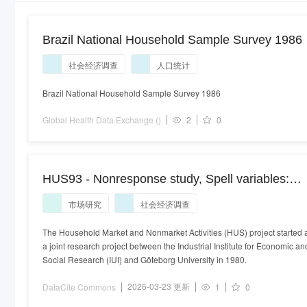
Brazil National Household Sample Survey 1986
社会经济调查
人口统计
Brazil National Household Sample Survey 1986
Global Health Data Exchange ()
2
0
HUS93 - Nonresponse study, Spell variables:
Labour market experience
市场研究
社会经济调查
The Household Market and Nonmarket Activities (HUS) project started 
a joint research project between the Industrial Institute for Economic an
Social Research (IUI) and Göteborg University in 1980.
2026-03-23 更新
DataCite Commons
1
0