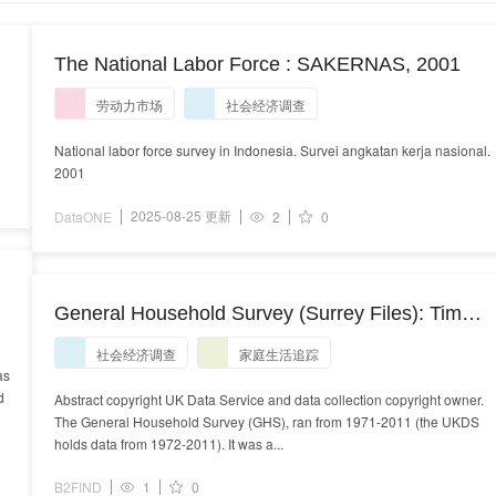
The National Labor Force : SAKERNAS, 2001
劳动力市场
社会经济调查
National labor force survey in Indonesia. Survei angkatan kerja nasional.
2001
2025-08-25 更新
DataONE
2
0
General Household Survey (Surrey Files): Time
Series, 1973-1982
社会经济调查
家庭生活追踪
as
d
Abstract copyright UK Data Service and data collection copyright owner.
The General Household Survey (GHS), ran from 1971-2011 (the UKDS
holds data from 1972-2011). It was a...
B2FIND
1
0