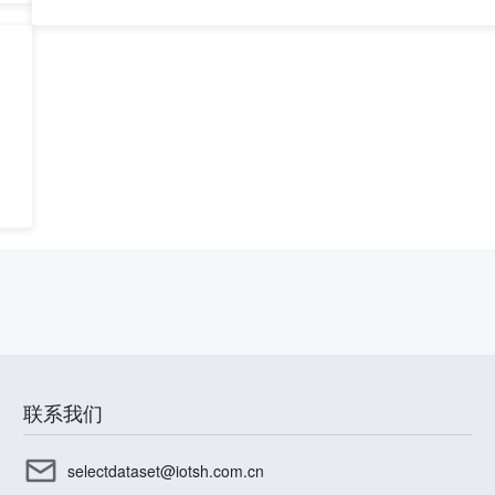
联系我们
selectdataset@iotsh.com.cn