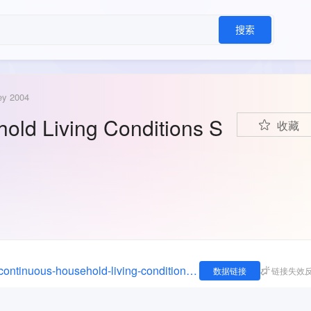
搜索
ey 2004
old Living Conditions S
收藏
https://ghdx.healthdata.org/record/mauritania-continuous-household-living-conditions-survey-2004
数据链接
链接失效