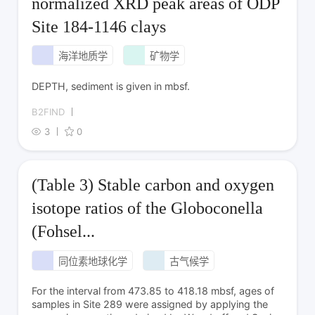
normalized XRD peak areas of ODP
Site 184-1146 clays
海洋地质学
矿物学
DEPTH, sediment is given in mbsf.
B2FIND
3
0
(Table 3) Stable carbon and oxygen
isotope ratios of the Globoconella
(Fohsel...
同位素地球化学
古气候学
For the interval from 473.85 to 418.18 mbsf, ages of
samples in Site 289 were assigned by applying the