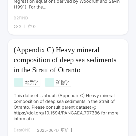
regression equations derived by Woodruff and Savin
(1991). For the...
B2FIND
2
0
(Appendix C) Heavy mineral
composition of deep sea sediments
in the Strait of Otranto
地质学
矿物学
This dataset is about: (Appendix C) Heavy mineral
composition of deep sea sediments in the Strait of
Otranto. Please consult parent dataset @
https://doi.org/10.1594/PANGAEA.707386 for more
informatio
DataONE
2025-06-17 更新