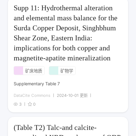
Supp 11: Hydrothermal alteration
and elemental mass balance for the
Surda Copper Deposit, Singhbhum
Shear Zone, Eastern India:
implications for both copper and
magnetite-apatite mineralization
矿床地质
矿物学
Supplementary Table 7
DataCite Commons
2024-10-01 更新
3
0
(Table T2) Talc-and calcite-