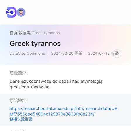
首页
/
数据集
/
Greek tyrannos
Greek tyrannos
DataCite Commons
2024-03-20 更新
2024-07-13 收录
资源简介：
Dane językoznawcze do badań nad etymologią
greckiego τύραννος.
原始地址：
https://researchportal.amu.edu.pl/info/researchdata/UA
Mf7656cbd54004c129870e3899fb8e234/
链接失效反馈