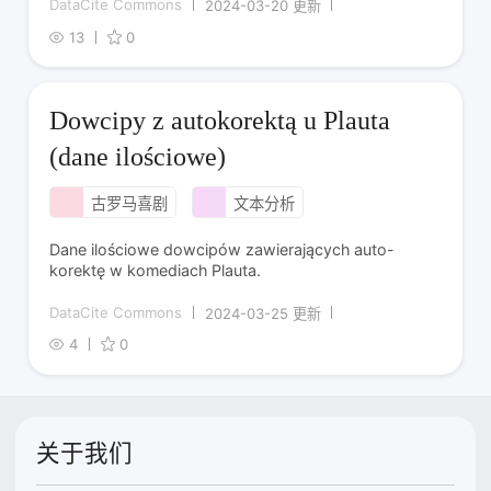
DataCite Commons
2024-03-20 更新
13
0
Dowcipy z autokorektą u Plauta
(dane ilościowe)
古罗马喜剧
文本分析
Dane ilościowe dowcipów zawierających auto-
korektę w komediach Plauta.
DataCite Commons
2024-03-25 更新
4
0
关于我们