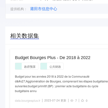
莆田市信息中心
提供机构：
相关数据集
Budget Bourges Plus - De 2018 à 2022
政府预算
公共财政
Budget pour les années 2018 à 2022 de la Communauté
d&#x27;Agglomération de Bourges, comprenant les étapes budgétaire
suivantes:budget primitif (BP) : premier acte budgétaire du cycle
budgétaire annu
2023-07-24 更新
data.bourgesplus.fr
7
0