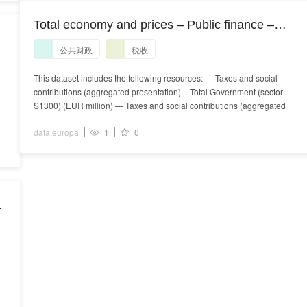
Total economy and prices – Public finance –
Taxes and social contributions
公共财政
税收
This dataset includes the following resources: — Taxes and social
contributions (aggregated presentation) – Total Government (sector
S1300) (EUR million) — Taxes and social contributions (aggregated
data.europa
1
0
支