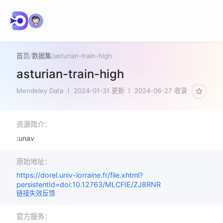
首页
/
数据集
/
asturian-train-high
asturian-train-high
Mendeley Data
2024-01-31 更新
2024-06-27 收录
资源简介：
:unav
原始地址：
https://dorel.univ-lorraine.fr/file.xhtml?
persistentId=doi:10.12763/MLCFIE/ZJ8RNR
链接失效反馈
官方服务：