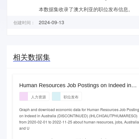
本数据集收录了澳大利亚的职位发布信息。
2024-09-13
创建时间：
相关数据集
Human Resources Job Postings on Indeed in
Australia (DISCONTINUED)
人力资源
职位发布
Graph and download economic data for Human Resources Job Postin
on Indeed in Australia (DISCONTINUED) (IHLCHGAUTPHUMARESO)
from 2020-02-01 to 2022-11-25 about human resources, jobs, Australia
and U