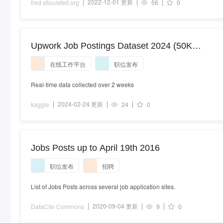
2022-12-01 更新
fred.stlouisfed.org
56
0
Upwork Job Postings Dataset 2024 (50K
Records)
在线工作平台
职位发布
Real-time data collected over 2 weeks
2024-02-24 更新
kaggle
24
0
Jobs Posts up to April 19th 2016
职位发布
招聘
List of Jobs Posts across several job application sites.
2020-09-04 更新
DataCite Commons
9
0