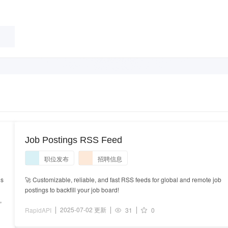
Job Postings RSS Feed
职位发布
招聘信息
gs
🚀 Customizable, reliable, and fast RSS feeds for global and remote job
postings to backfill your job board!
,
2025-07-02 更新
RapidAPI
31
0