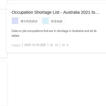
Occupation Shortage List - Australia 2021 to
2024
澳大利亚就业
职业短缺
Data on job occupations that are in shortage in Australia and all its
states.
2025-10-02 更新
kaggle
10
0