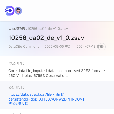
首页
/
数据集
/
10256_da02_de_v1_0.zsav
10256_da02_de_v1_0.zsav
DataCite Commons
2025-09-05 更新
2024-07-13 收录
资源简介：
Core data file, imputed data - compressed SPSS format -
260 Variables, 67953 Observations
原始地址：
https://data.aussda.at/file.xhtml?
persistentId=doi:10.11587/GRWZDI/HNDGVT
链接失效反馈