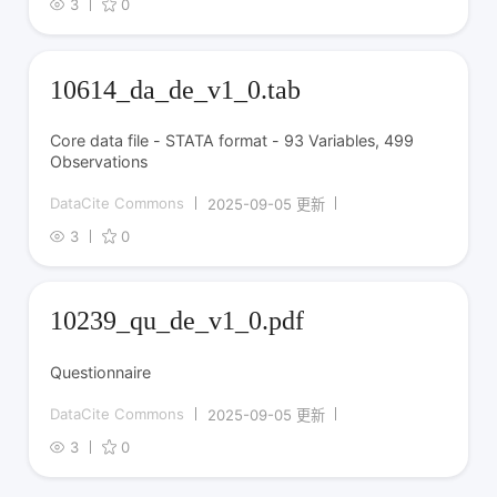
3
0
10614_da_de_v1_0.tab
Core data file - STATA format - 93 Variables, 499
Observations
DataCite Commons
2025-09-05 更新
3
0
10239_qu_de_v1_0.pdf
Questionnaire
DataCite Commons
2025-09-05 更新
3
0