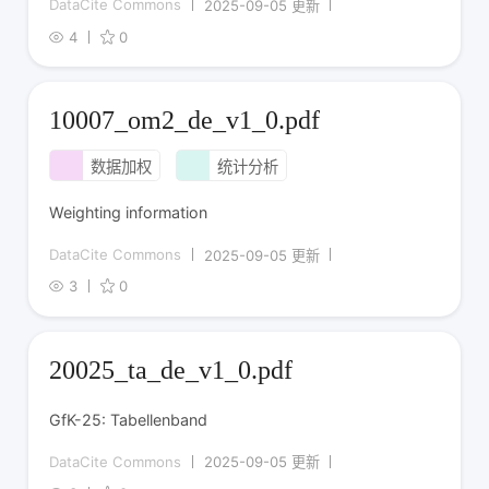
DataCite Commons
2025-09-05 更新
4
0
10007_om2_de_v1_0.pdf
数据加权
统计分析
Weighting information
DataCite Commons
2025-09-05 更新
3
0
20025_ta_de_v1_0.pdf
GfK-25: Tabellenband
DataCite Commons
2025-09-05 更新