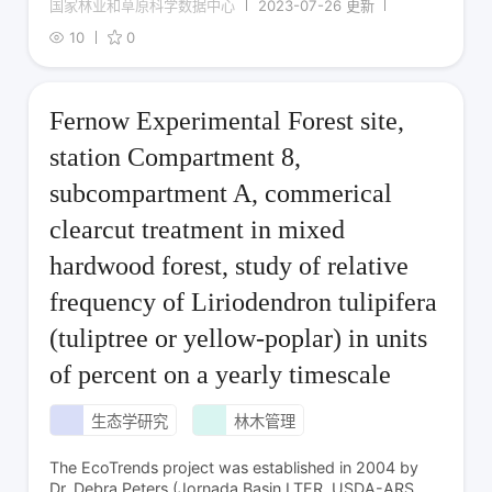
国家林业和草原科学数据中心
2023-07-26 更新
10
0
Fernow Experimental Forest site,
station Compartment 8,
subcompartment A, commerical
clearcut treatment in mixed
hardwood forest, study of relative
frequency of Liriodendron tulipifera
(tuliptree or yellow-poplar) in units
of percent on a yearly timescale
生态学研究
林木管理
The EcoTrends project was established in 2004 by
Dr. Debra Peters (Jornada Basin LTER, USDA-ARS