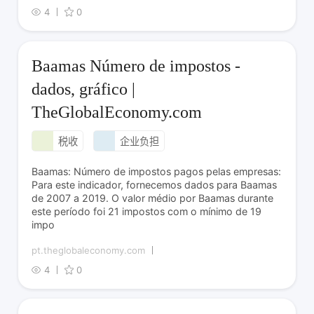
4
0
Baamas Número de impostos -
dados, gráfico |
TheGlobalEconomy.com
税收
企业负担
Baamas: Número de impostos pagos pelas empresas:
Para este indicador, fornecemos dados para Baamas
de 2007 a 2019. O valor médio por Baamas durante
este período foi 21 impostos com o mínimo de 19
impo
pt.theglobaleconomy.com
4
0