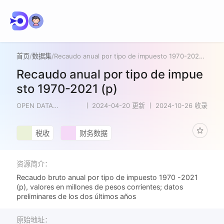
首页
/
数据集
/
Recaudo anual por tipo de impuesto 1970-2021 (p)
Recaudo anual por tipo de impue
sto 1970-2021 (p)
OPEN DATA
2024-04-20 更新
2024-10-26 收录
NETWORK
税收
财务数据
资源简介：
Recaudo bruto anual por tipo de impuesto 1970 -2021
(p), valores en millones de pesos corrientes; datos
preliminares de los dos últimos años
原始地址：