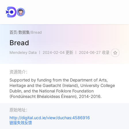
首页
/
数据集
/
Bread
Bread
Mendeley Data
2024-02-04 更新
2024-06-27 收录
资源简介：
Supported by funding from the Department of Arts,
Heritage and the Gaeltacht (Ireland), University College
Dublin, and the National Folklore Foundation
(Fondúireacht Bhéaloideas Éireann), 2014-2016.
原始地址：
http://digital.ucd.ie/view/duchas:4586916
链接失效反馈