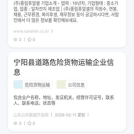
(주)홍림퓨얼셀 기업소개 - 업력 : 16년차, 기업형태 : 중소기
업, 업종 : 일차전지 제조업 | (주)홍림퓨얼셀의 직원수, 연봉,
채용, 근무환경, 복리후생, 재무정보 등이 궁금하시다면, 사람
인에서 더 많은 정보를 확인해보세요.
www.saramin.co.kr
3
0
宁阳县道路危险货物运输企业信
息
危险货物运输
公司信息
包含业户名称，地址，发证机关，经营许可证号，联系
人，联系电话，状态等
山东公共数据开放网
2026-02-11 更新
3
0