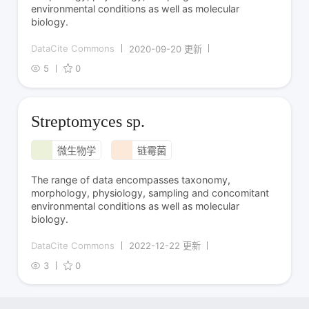
environmental conditions as well as molecular
biology.
DataCite Commons
2020-09-20 更新
5
0
Streptomyces sp.
微生物学
链霉菌
The range of data encompasses taxonomy,
morphology, physiology, sampling and concomitant
environmental conditions as well as molecular
biology.
DataCite Commons
2022-12-22 更新
3
0