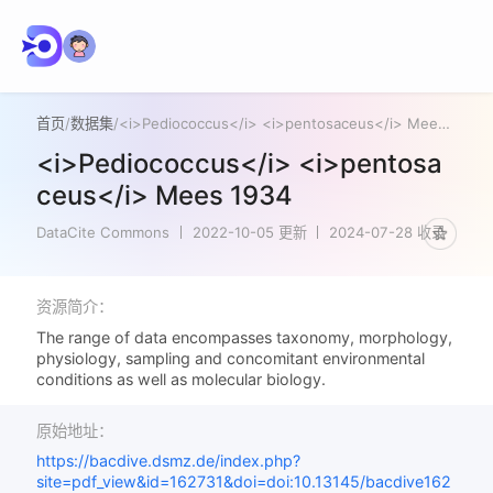
首页
/
数据集
/
<i>Pediococcus</i> <i>pentosaceus</i> Mees 1934
<i>Pediococcus</i> <i>pentosa
ceus</i> Mees 1934
DataCite Commons
2022-10-05 更新
2024-07-28 收录
资源简介：
The range of data encompasses taxonomy, morphology,
physiology, sampling and concomitant environmental
conditions as well as molecular biology.
原始地址：
https://bacdive.dsmz.de/index.php?
site=pdf_view&id=162731&doi=doi:10.13145/bacdive162