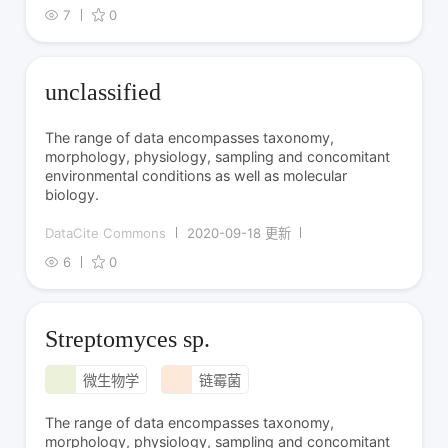
7
0
unclassified
The range of data encompasses taxonomy,
morphology, physiology, sampling and concomitant
environmental conditions as well as molecular
biology.
DataCite Commons
2020-09-18 更新
6
0
Streptomyces sp.
微生物学
链霉菌
The range of data encompasses taxonomy,
morphology, physiology, sampling and concomitant