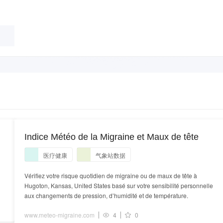
Indice Météo de la Migraine et Maux de tête
医疗健康
气象站数据
Vérifiez votre risque quotidien de migraine ou de maux de tête à
Hugoton, Kansas, United States basé sur votre sensibilité personnelle
aux changements de pression, d’humidité et de température.
www.meteo-migraine.com
4
0