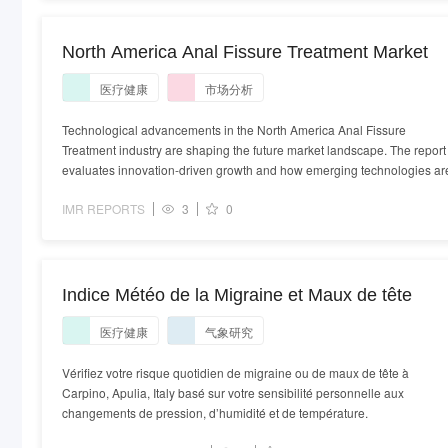
North America Anal Fissure Treatment Market
医疗健康
市场分析
Technological advancements in the North America Anal Fissure
Treatment industry are shaping the future market landscape. The report
evaluates innovation-driven growth and how emerging technologies ar
IMR REPORTS
3
0
Indice Météo de la Migraine et Maux de tête
医疗健康
气象研究
Vérifiez votre risque quotidien de migraine ou de maux de tête à
Carpino, Apulia, Italy basé sur votre sensibilité personnelle aux
changements de pression, d’humidité et de température.