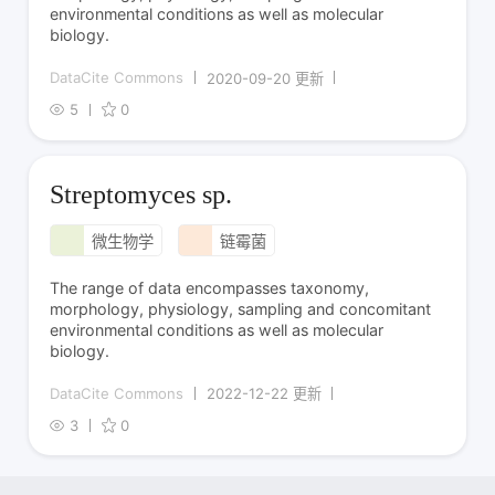
environmental conditions as well as molecular
biology.
DataCite Commons
2020-09-20 更新
5
0
Streptomyces sp.
微生物学
链霉菌
The range of data encompasses taxonomy,
morphology, physiology, sampling and concomitant
environmental conditions as well as molecular
biology.
DataCite Commons
2022-12-22 更新
3
0