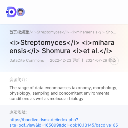
首页
/
数据集
/
<i>Streptomyces</i> <i>miharaensis</i> Shomura <i>et al.</i>
<i>Streptomyces</i> <i>mihara
ensis</i> Shomura <i>et al.</i>
DataCite Commons
2022-12-23 更新
2024-07-29 收录
资源简介：
The range of data encompasses taxonomy, morphology,
physiology, sampling and concomitant environmental
conditions as well as molecular biology.
原始地址：
https://bacdive.dsmz.de/index.php?
site=pdf_view&id=165099&doi=doi:10.13145/bacdive165