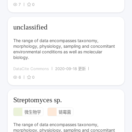
7
0
unclassified
The range of data encompasses taxonomy,
morphology, physiology, sampling and concomitant
environmental conditions as well as molecular
biology.
DataCite Commons
2020-09-18 更新
6
0
Streptomyces sp.
微生物学
链霉菌
The range of data encompasses taxonomy,
morphology, physiology, sampling and concomitant