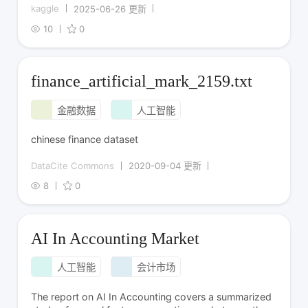
kaggle
2025-06-26 更新
10
0
finance_artificial_mark_2159.txt
金融数据
人工智能
chinese finance dataset
DataCite Commons
2020-09-04 更新
8
0
AI In Accounting Market
人工智能
会计市场
The report on AI In Accounting covers a summarized