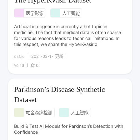
The HyperKvasir Dataset
医学影像
人工智能
Artificial intelligence is currently a hot topic in
medicine. The fact that medical data is often sparse
for various reasons leads to technical limitations. In
this respect, we share the HyperKvasir d
osf.io
2021-03-17 更新
16
0
Parkinson’s Disease Synthetic
Dataset
帕金森病检测
人工智能
Build & Test AI Models for Parkinson’s Detection with
Confidence