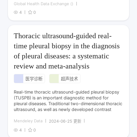
Global Health Data Exchange ()
4
0
Thoracic ultrasound-guided real-
time pleural biopsy in the diagnosis
of pleural diseases: a systematic
review and meta-analysis
医学诊断
超声技术
Real-time thoracic ultrasound-guided pleural biopsy
(TUSPB) is an important diagnostic method for
pleural diseases. Traditional two-dimensional thoracic
ultrasound, as well as newly developed contrast
Mendeley Data
2024-06-25 更新
4
0