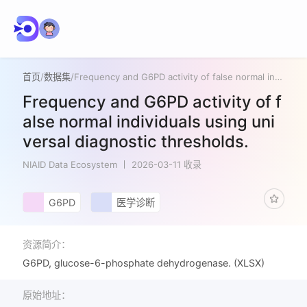
首页
/
数据集
/
Frequency and G6PD activity of false normal individuals using universal diagnostic thresholds.
Frequency and G6PD activity of f
alse normal individuals using uni
versal diagnostic thresholds.
NIAID Data Ecosystem
2026-03-11 收录
G6PD
医学诊断
资源简介：
G6PD, glucose-6-phosphate dehydrogenase. (XLSX)
原始地址：