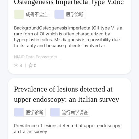
Osteogenesis Imperfecta Type V.doc
成骨不全症
医学诊断
BackgroundOsteogenesis imperfecta (OI) type V is a
rare form of OI which is often characterized by
hyperplastic callus. Misdiagnosis is a possibility due
to its rarity and because patients involved ar
NIAID Data Ecosystem
4
0
Prevalence of lesions detected at
upper endoscopy: an Italian survey
医学诊断
流行病学调查
Prevalence of lesions detected at upper endoscopy:
an Italian survey