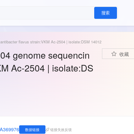
搜索
antibacter flavus strain:VKM Ac-2504 | isolate:DSM 14012
2504 genome sequencin
收藏
VKM Ac-2504 | isolate:DS
JNA369976
数据链接
链接失效反馈