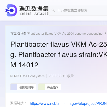
首页
/
数据集
/
Plantibacter flavus VKM Ac-2504 genome sequencing. Pl
Plantibacter flavus VKM Ac-
g. Plantibacter flavus strain:
M 14012
2026-03-10 收录
NIAID Data Ecosystem
基因组测序
微生物学
数据链接：
https://www.ncbi.nlm.nih.gov/bioproject/PR