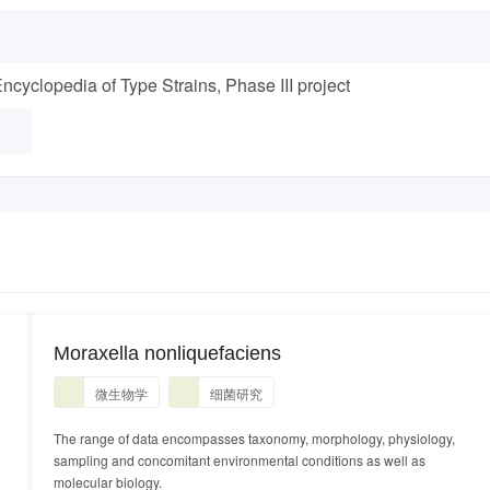
yclopedia of Type Strains, Phase III project
Moraxella nonliquefaciens
微生物学
细菌研究
The range of data encompasses taxonomy, morphology, physiology,
sampling and concomitant environmental conditions as well as
molecular biology.