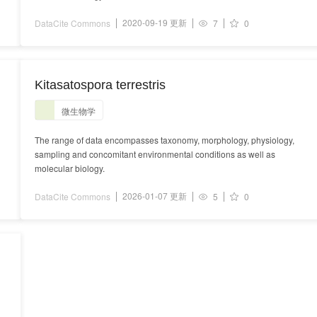
2020-09-19 更新
DataCite Commons
7
0
Kitasatospora terrestris
微生物学
The range of data encompasses taxonomy, morphology, physiology,
sampling and concomitant environmental conditions as well as
molecular biology.
2026-01-07 更新
DataCite Commons
5
0