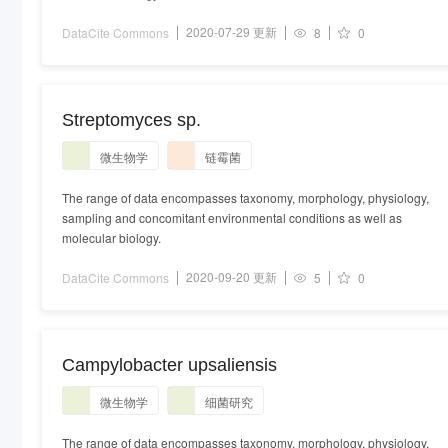
2020-07-29 更新
DataCite Commons
8
0
Streptomyces sp.
微生物学
链霉菌
The range of data encompasses taxonomy, morphology, physiology,
sampling and concomitant environmental conditions as well as
molecular biology.
2020-09-20 更新
DataCite Commons
5
0
Campylobacter upsaliensis
微生物学
细菌研究
The range of data encompasses taxonomy, morphology, physiology,