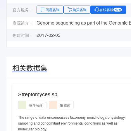
官方服务：
问题咨询
购买咨询
在线客服
NEW
Genome sequencing as part of the Genomic Enc
资源简介：
2017-02-03
创建时间：
相关数据集
Streptomyces sp.
微生物学
链霉菌
The range of data encompasses taxonomy, morphology, physiology,
sampling and concomitant environmental conditions as well as
molecular biology.