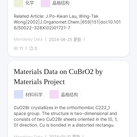
化学
晶格结构
Related Article: J.Po-Kwan Lau, Wing-Tak
Wong|2002|J.Organomet.Chem.|659|151|doi:10.101
6/S0022-328X(02)01721-7
Mendeley Data
2024-06-25 更新
11
0
Materials Data on CuBrO2 by
Materials Project
材料科学
晶格结构
CuO2Br crystallizes in the orthorhombic C222_1
space group. The structure is two-dimensional and
consists of two CuO2Br sheets oriented in the (0, 1,
0) direction. Cu is bonded in a distorted rectangu
Mendeley Data
2024-01-31 更新