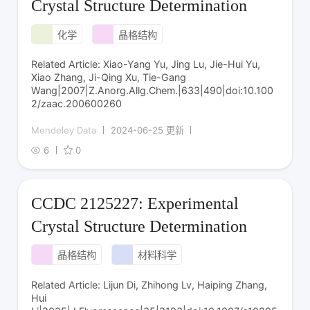
Crystal Structure Determination
化学
晶格结构
Related Article: Xiao-Yang Yu, Jing Lu, Jie-Hui Yu,
Xiao Zhang, Ji-Qing Xu, Tie-Gang
Wang|2007|Z.Anorg.Allg.Chem.|633|490|doi:10.100
2/zaac.200600260
Mendeley Data
2024-06-25 更新
6
0
CCDC 2125227: Experimental
Crystal Structure Determination
晶格结构
材料科学
Related Article: Lijun Di, Zhihong Lv, Haiping Zhang,
Hui