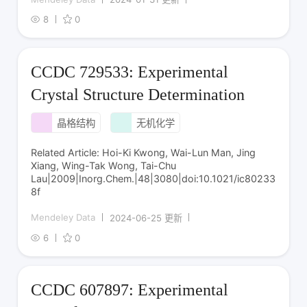
8
0
CCDC 729533: Experimental
Crystal Structure Determination
晶格结构
无机化学
Related Article: Hoi-Ki Kwong, Wai-Lun Man, Jing
Xiang, Wing-Tak Wong, Tai-Chu
Lau|2009|Inorg.Chem.|48|3080|doi:10.1021/ic80233
8f
Mendeley Data
2024-06-25 更新
6
0
CCDC 607897: Experimental