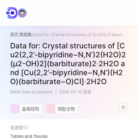
首页
/
数据集
/
Data for: Crystal structures of [Cu2(2,2’-bipyridine−N,N’)2(H2O)2(μ2-OH)2](barbiturate)2∙2H2O and [Cu(2,2’-bipyridine−N,N’)(H2O)(barbiturate−O)Cl]∙2H2O
Data for: Crystal structures of [C
u2(2,2’-bipyridine−N,N’)2(H2O)2
(μ2-OH)2](barbiturate)2∙2H2O a
nd [Cu(2,2’-bipyridine−N,N’)(H2
O)(barbiturate−O)Cl]∙2H2O
NIAID Data Ecosystem
2026-03-10 收录
晶格结构
铜配合物
资源简介：
Tables and figures