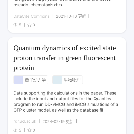
pseudo-chemotaxis<br>
DataCite Commons
2021-10-16 更新
5
0
Quantum dynamics of excited state
proton transfer in green fluorescent
protein
量子动力学
生物物理
Data supporting the calculations in the paper. These
include the input and output files for the Quantics
program to run DD-vMCG and iMCG simulations of a
GFP cluster model, as well as the database fil
rdr.ucl.ac.uk
2024-02-19 更新
5
0