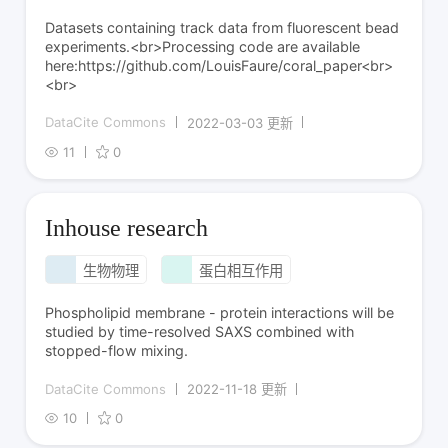
Datasets containing track data from fluorescent bead
experiments.<br>Processing code are available
here:https://github.com/LouisFaure/coral_paper<br>
<br>
DataCite Commons
2022-03-03 更新
11
0
Inhouse research
生物物理
蛋白相互作用
Phospholipid membrane - protein interactions will be
studied by time-resolved SAXS combined with
stopped-flow mixing.
DataCite Commons
2022-11-18 更新
10
0