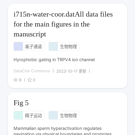
i715n-water-coor.datAll data files
for the main figures in the
manuscript
离子通道
生物物理
Hyrophobic gating in TRPV4 ion channel
DataCite Commons
2023-10-11 更新
9
0
Fig 5
精子运动
生物物理
Mammalian sperm hyperactivation regulates
navigation via physical boundaries and promotes