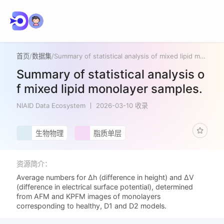
首页
/
数据集
/
Summary of statistical analysis of mixed lipid monolayer samples.
Summary of statistical analysis o
f mixed lipid monolayer samples.
NIAID Data Ecosystem
2026-03-10 收录
生物物理
脂质单层
资源简介：
Average numbers for Δh (difference in height) and ΔV
(difference in electrical surface potential), determined
from AFM and KPFM images of monolayers
corresponding to healthy, D1 and D2 models.