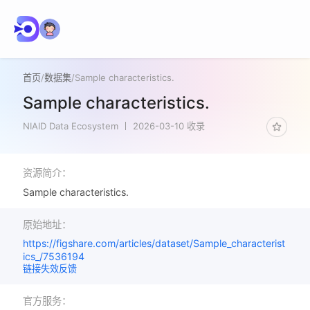
首页
/
数据集
/
Sample characteristics.
Sample characteristics.
NIAID Data Ecosystem
2026-03-10 收录
资源简介：
Sample characteristics.
原始地址：
https://figshare.com/articles/dataset/Sample_characterist
ics_/7536194
链接失效反馈
官方服务：