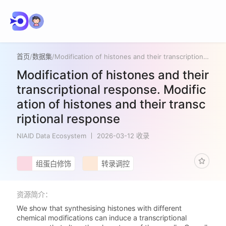
首页
/
数据集
/
Modification of histones and their transcriptional response. Modification of histones and their transcriptional response
Modification of histones and their
transcriptional response. Modific
ation of histones and their transc
riptional response
NIAID Data Ecosystem
2026-03-12 收录
组蛋白修饰
转录调控
资源简介：
We show that synthesising histones with different
chemical modifications can induce a transcriptional