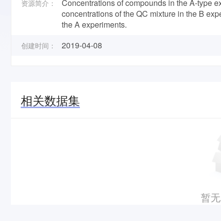
Concentrations of compounds in the A-type e
资源简介：
concentrations of the QC mixture in the B exp
the A experiments.
2019-04-08
创建时间：
相关数据集
暂无