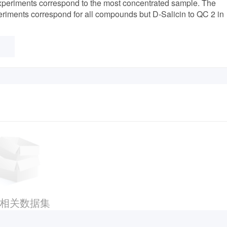
xperiments correspond to the most concentrated sample. The
eriments correspond for all compounds but D-Salicin to QC 2 in
相关数据集