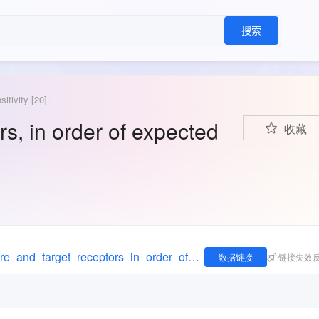
搜索
itivity [20].
s, in order of expected
收藏
https://figshare.com/articles/dataset/QC_mixture_and_target_receptors_in_order_of_expected_sensitivity_20_/7965629
数据链接
链接失效