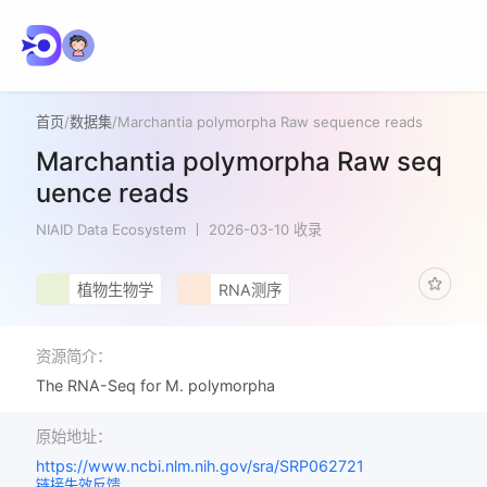
首页
/
数据集
/
Marchantia polymorpha Raw sequence reads
Marchantia polymorpha Raw seq
uence reads
NIAID Data Ecosystem
2026-03-10 收录
植物生物学
RNA测序
资源简介：
The RNA-Seq for M. polymorpha
原始地址：
https://www.ncbi.nlm.nih.gov/sra/SRP062721
链接失效反馈