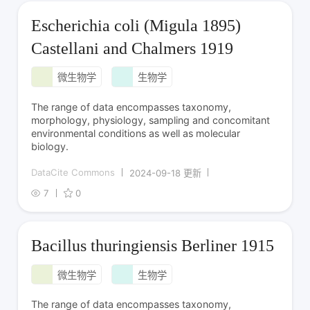
Escherichia coli (Migula 1895)
Castellani and Chalmers 1919
微生物学
生物学
The range of data encompasses taxonomy,
morphology, physiology, sampling and concomitant
environmental conditions as well as molecular
biology.
DataCite Commons
2024-09-18 更新
7
0
Bacillus thuringiensis Berliner 1915
微生物学
生物学
The range of data encompasses taxonomy,