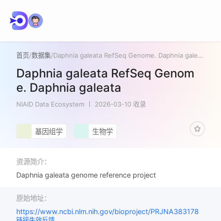
首页
/
数据集
/
Daphnia galeata RefSeq Genome. Daphnia galeata
Daphnia galeata RefSeq Genom
e. Daphnia galeata
NIAID Data Ecosystem
2026-03-10 收录
基因组学
生物学
资源简介：
Daphnia galeata genome reference project
原始地址：
https://www.ncbi.nlm.nih.gov/bioproject/PRJNA383178
链接失效反馈