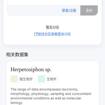
0
/500
登录/注册
发布
暂无讨论
前往社区查看更多讨论
相关数据集
Herpetosiphon sp.
微生物学
生物学
The range of data encompasses taxonomy,
morphology, physiology, sampling and concomitant
environmental conditions as well as molecular
biology.