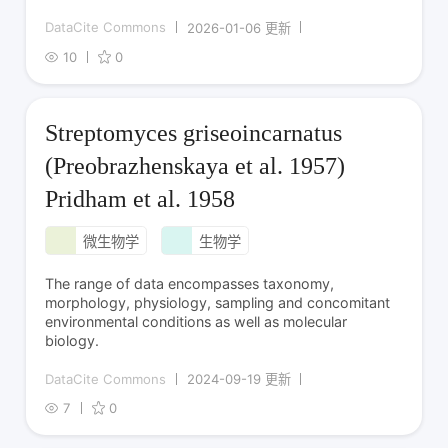
DataCite Commons
2026-01-06 更新
10
0
Streptomyces griseoincarnatus
(Preobrazhenskaya et al. 1957)
Pridham et al. 1958
微生物学
生物学
The range of data encompasses taxonomy,
morphology, physiology, sampling and concomitant
environmental conditions as well as molecular
biology.
DataCite Commons
2024-09-19 更新
7
0